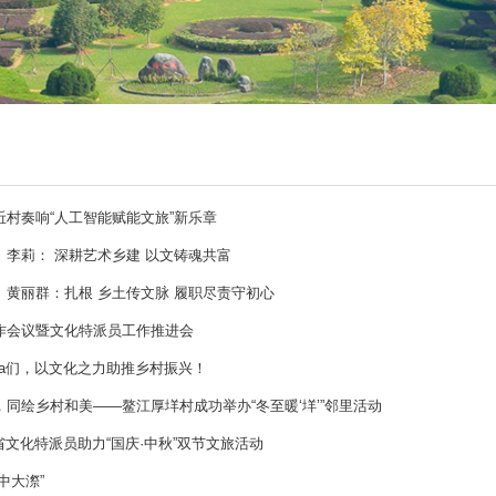
村奏响“人工智能赋能文旅”新乐章
李莉： 深耕艺术乡建 以文铸魂共富
黄丽群：扎根 乡土传文脉 履职尽责守初心
作会议暨文化特派员工作推进会
 Ta们，以文化之力助推乡村振兴！
同绘乡村和美——鳌江厚垟村成功举办“冬至暖‘垟’”邻里活动
省文化特派员助力“国庆·中秋”双节文旅活动
中大漈”