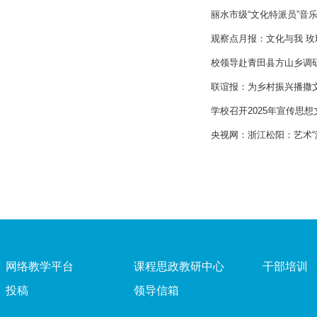
丽水市级“文化特派员”音
观察点月报：文化与我 玫
校领导赴青田县方山乡调
联谊报：为乡村振兴播撒
学校召开2025年宣传思
央视网：浙江松阳：艺术“
网络教学平台
课程思政教研中心
干部培训
投稿
领导信箱