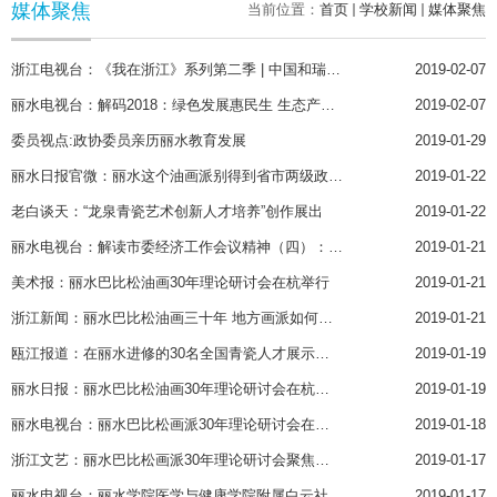
媒体聚焦
当前位置：
首页
学校新闻
媒体聚焦
浙江电视台：《我在浙江》系列第二季 | 中国和瑞典的这个合作项目让我爱上丽水
2019-02-07
丽水电视台：解码2018：绿色发展惠民生 生态产品变宝藏
2019-02-07
委员视点:政协委员亲历丽水教育发展
2019-01-29
丽水日报官微：丽水这个油画派别得到省市两级政府推动
2019-01-22
老白谈天：“龙泉青瓷艺术创新人才培养”创作展出
2019-01-22
丽水电视台：解读市委经济工作会议精神（四）：抓紧 用好新时代重要战略机遇期 为丽水经济增长打开一片新的天地
2019-01-21
美术报：丽水巴比松油画30年理论研讨会在杭举行
2019-01-21
浙江新闻：丽水巴比松油画三十年 地方画派如何再造文化高地
2019-01-21
瓯江报道：在丽水进修的30名全国青瓷人才展示新成果
2019-01-19
丽水日报：丽水巴比松油画30年理论研讨会在杭举行
2019-01-19
丽水电视台：丽水巴比松画派30年理论研讨会在杭举行
2019-01-18
浙江文艺：丽水巴比松画派30年理论研讨会聚焦地方画派的文化价值与品牌塑造
2019-01-17
丽水电视台：丽水学院医学与健康学院附属白云社区卫生服务中心揭牌成立
2019-01-17