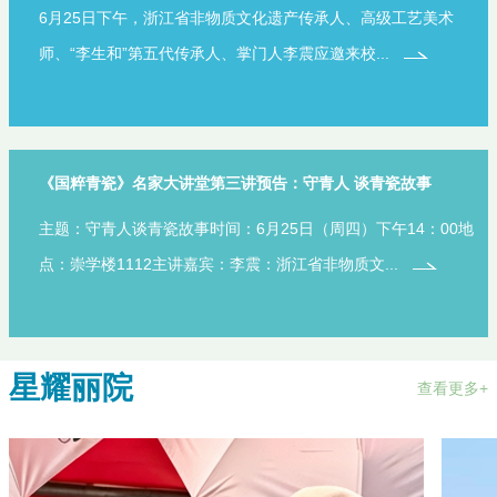
6月25日下午，浙江省非物质文化遗产传承人、高级工艺美术
师、“李生和”第五代传承人、掌门人李震应邀来校...
《国粹青瓷》名家大讲堂第三讲预告：守青人 谈青瓷故事
主题：守青人谈青瓷故事时间：6月25日（周四）下午14：00地
点：崇学楼1112主讲嘉宾：李震：浙江省非物质文...
星耀丽院
查看更多+