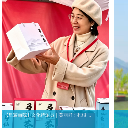
【星耀丽院】文化特派员｜黄丽群：扎根 ...