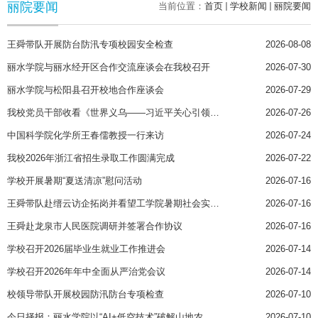
丽院要闻
当前位置：
首页
学校新闻
丽院要闻
王舜带队开展防台防汛专项校园安全检查
2026-08-08
丽水学院与丽水经开区合作交流座谈会在我校召开
2026-07-30
丽水学院与松阳县召开校地合作座谈会
2026-07-29
我校党员干部收看《世界义乌——习近平关心引领义乌发展》专题片引发热烈反响
2026-07-26
中国科学院化学所王春儒教授一行来访
2026-07-24
我校2026年浙江省招生录取工作圆满完成
2026-07-22
学校开展暑期“夏送清凉”慰问活动
2026-07-16
王舜带队赴缙云访企拓岗并看望工学院暑期社会实践团队
2026-07-16
王舜赴龙泉市人民医院调研并签署合作协议
2026-07-16
学校召开2026届毕业生就业工作推进会
2026-07-14
学校召开2026年年中全面从严治党会议
2026-07-14
校领导带队开展校园防汛防台专项检查
2026-07-10
今日择报：丽水学院以“AI+低空技术”破解山地农业发展瓶颈
2026-07-10