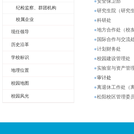
●
安全保卫部
纪检监察、群团机构
●
研究生院（研究
校属企业
●
科研处
●
地方合作处（校
现任领导
●
国际合作与交流
历史沿革
●
计划财务处
学校标识
●
校园建设管理处
●
实验室与资产管
地理位置
●
审计处
校园地图
●
离退休工作处（
校园风光
●
松阳校区管理委