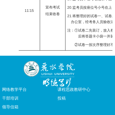
宣布考试
20.
监考员按座位号小号在上
11
∶
15
结束收卷
21.
将整理好的试卷一、试卷
办公室，经考务人员验收清
注：①试卷二先装订，放入卷
后将答题卡小袋一并装
②试卷一按次序整理好不
网络教学平台
课程思政教研中心
干部培训
投稿
领导信箱