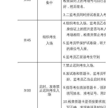
检查袋封上的考场号与自己监
集中
好，然后签名。
3.
二监考员同时持试卷直入考
4.
组织考生入场。监考员乙在
身份证上的照片是否与本人
考场相符，检查并禁止考生
组织考生
8
∶
45
5.
监考员甲保护试卷袋，听力
入场
的座位号入座。
6.
监考员乙宣读考生守则
7.
禁止迟到考生入场。
8.
发试卷和答题卡。监考员甲
好。监考员乙当众启封并核
启封、发卷禁
9.
指导考生填涂答题卡，强调
9
∶
00
止迟到考生入
填写姓名、准考证号。用
2B
场
10.
检查答题卡是否按要求填
写正确，发现有误及时纠正