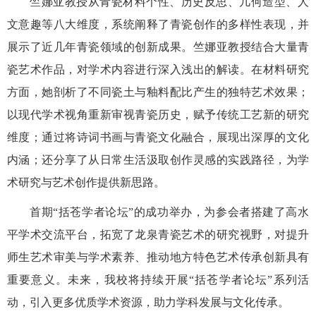
竺娜亚教授从青瓷材料个性、历史反思、几何造型、人
文意趣等八大维度，系统阐释了青瓷创作的多样性表现，并
展示了近几年青瓷领域的创新成果。竺娜亚教授结合大量青
瓷艺术作品，对学术内容进行深入浅出的解读。在材料研究
方面，她剖析了不同瓷土与釉料配比产生的独特艺术效果；
以现代学术视角重新审视青瓷历史，赋予传统工艺新的研究
维度；通过将诗词书画与青瓷文化融合，展现出深厚的文化
内涵；还分享了从日常生活汲取创作灵感的实践路径，为学
术研究与艺术创作提供新思路。
首期“括苍学者论坛”的成功举办，为参会者搭建了高水
平学术交流平台，拓宽了龙泉青瓷艺术的研究视野，对提升
师生艺术审美与学术素养、推动地方特色艺术传承创新具有
重要意义。未来，我校将持续开展“括苍学者论坛”系列活
动，引入更多优质学术资源，助力学科发展与文化传承。