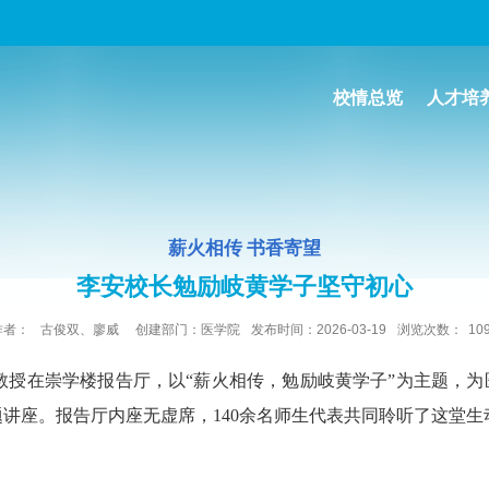
校情总览
人才培
薪火相传 书香寄望
李安校长勉励岐黄学子坚守初心
作者：
古俊双、廖威
创建部门：医学院
发布时间：2026-03-19
浏览次数：
10
安教授在崇学楼报告厅，以“薪火相传，勉励岐黄学子”为主题，
讲座。报告厅内座无虚席，140余名师生代表共同聆听了这堂生动