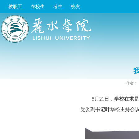
教职工
在校生
考生
校友
作者：
5月2
1
日，学校在求是
党委副书记叶华松主持会