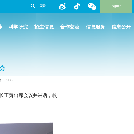
English
养
科学研究
招生信息
合作交流
信息服务
信息公开
会
数：
508
长
王舜
出席会议并讲话，校