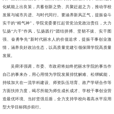
化赋能上出良策，共蓄创新之势、共聚赶超之力，推动学校
发展与城市共进、与时代同行。要涵养新风正气，提振奋斗
实干的“精气神”，学院党委要扛起管党治党政治责任，大力
弘扬“六干”作风，弘扬践行“团结拼搏、坚韧不拔、实干图
强、奋勇争先”新时代丽水人的价值追求，提振干事创业激
情，涵养良好政治生态，以高质量党建引领保障学院高质量
发展。
吴舜泽强调，市委、市政府将始终把丽水学院的事当作
自己的事来办，用心用情为学院发展排忧解难、松绑赋能，
持续加大在一流学科建设、师资队伍培育、政产学研合作等
方面扶持力度，竭尽所能为师生成长成才、学校干事创业营
造最优环境、当好坚强后盾，全力支持学校向着高水平应用
型大学目标阔步前行。