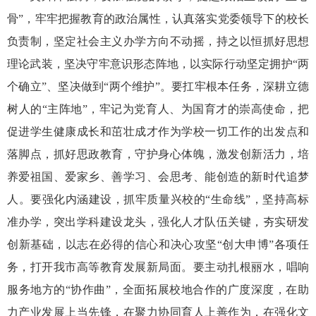
骨”，牢牢把握教育的政治属性，认真落实党委领导下的校长
负责制，坚定社会主义办学方向不动摇，持之以恒抓好思想
理论武装，坚决守牢意识形态阵地，以实际行动坚定拥护“两
个确立”、坚决做到“两个维护”。要扛牢根本任务，深耕立德
树人的“主阵地”，牢记为党育人、为国育才的崇高使命，把
促进学生健康成长和茁壮成才作为学校一切工作的出发点和
落脚点，抓好思政教育，守护身心体魄，激发创新活力，培
养爱祖国、爱家乡、善学习、会思考、能创造的新时代追梦
人。要强化内涵建设，抓牢质量兴校的“生命线”，坚持高标
准办学，突出学科建设龙头，强化人才队伍关键，夯实研发
创新基础，以志在必得的信心和决心攻坚“创大申博”各项任
务，打开我市高等教育发展新局面。要主动扎根丽水，唱响
服务地方的“协作曲”，全面拓展校地合作的广度深度，在助
力产业发展上当先锋，在聚力协同育人上善作为，在强化文