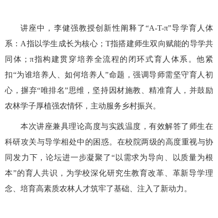
讲座中，李健强教授创新性阐释了“A-T-π”导学育人体
系：A指以学生成长为核心；T指搭建师生双向赋能的导学共
同体；π指构建贯穿培养全流程的闭环式育人体系。他紧
扣“为谁培养人、如何培养人”命题，强调导师需坚守育人初
心，摒弃“唯排名”思维，坚持因材施教、精准育人，并鼓励
农林学子厚植强农情怀，主动服务乡村振兴。
本次讲座兼具理论高度与实践温度，有效解答了师生在
科研攻关与导学相处中的困惑。在校院两级的高度重视与协
同发力下，论坛进一步凝聚了“以需求为导向、以质量为根
本”的育人共识，为学校深化研究生教育改革、革新导学理
念、培育高素质农林人才筑牢了基础、注入了新动力。