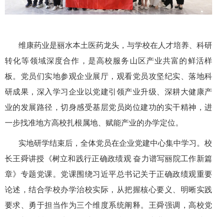
维康药业是丽水本土医药龙头，与学校在人才培养、科研
转化等领域深度合作，是高校服务山区产业共富的鲜活样
板。党员们实地参观企业展厅，观看党员攻坚纪实、落地科
研成果，深入学习企业以党建引领产业升级、深耕大健康产
业的发展路径，切身感受基层党员岗位建功的实干精神，进
一步找准地方高校扎根属地、赋能产业的办学定位。
实地研学结束后，全体党员在企业党建中心集中学习。校
长王舜讲授《树立和践行正确政绩观 奋力谱写丽院工作新篇
章》专题党课。党课围绕习近平总书记关于正确政绩观重要
论述，结合学校办学治校实际，从把握核心要义、明晰实践
要求、勇于担当作为三个维度系统阐释。王舜强调，高校党