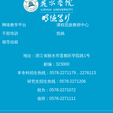
网络教学平台
课程思政教研中心
干部培训
投稿
领导信箱
地址：浙江省丽水市莲都区学院路1号
邮编：323000
本专科招生热线：0578-2271179，2276113
研究生招生热线：0578-2271206
校办：0578-2271072
值班：0578-2271111