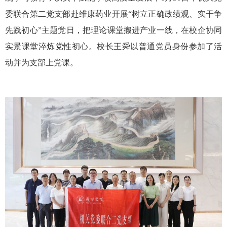
委联合第二党支部赴维康药业开展“树立正确政绩观、实干争
先践初心”主题党日，把理论课堂搬进产业一线，在校企协同
实景课堂淬炼党性初心。校长王舜以普通党员身份参加了活
动并为支部上党课。