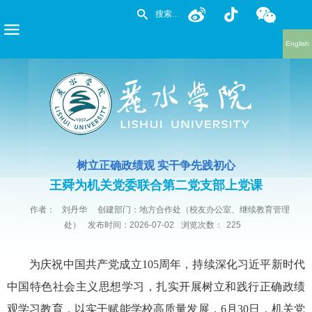
English
树立正确政绩观 实干争先践初心
王舜为机关党委联合第二党支部上党课
作者：
刘丹华
创建部门：地方合作处（校友办公室、继续教育管理
处）
发布时间：2026-07-02
浏览次数：
225
为庆祝中国共产党成立105周年，持续深化习近平新时代
中国特色社会主义思想学习，扎实开展树立和践行正确政绩
观学习教育，以实干赋能学校高质量发展，6月30日，机关党