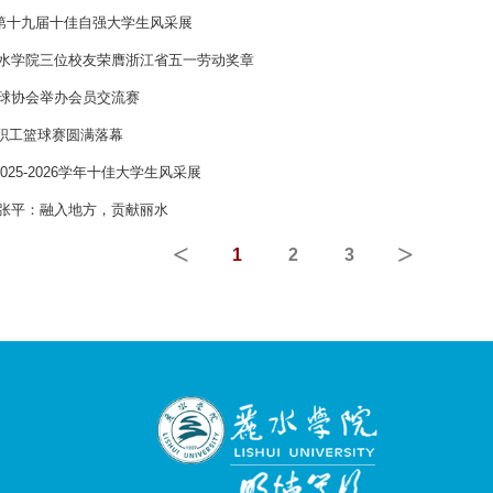
第十九届十佳自强大学生风采展
丽水学院三位校友荣膺浙江省五一劳动奖章
乓球协会举办会员交流赛
教职工篮球赛圆满落幕
25-2026学年十佳大学生风采展
游张平：融入地方，贡献丽水
<
>
1
2
3